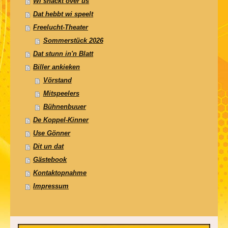
Wi snackt over us
Dat hebbt wi speelt
Freelucht-Theater
Sommerstück 2026
Dat stunn in'n Blatt
Biller ankieken
Vörstand
Mitspeelers
Bühnenbuuer
De Koppel-Kinner
Use Gönner
Dit un dat
Gästebook
Kontaktopnahme
Impressum