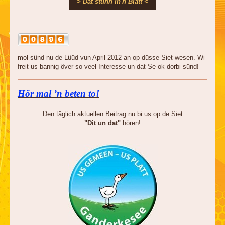
> Dat stunn in'n Blatt <
mol sünd nu de Lüüd vun April 2012 an op düsse Siet wesen. Wi
freit us bannig över so veel Interesse un dat Se ok dorbi sünd!
Hör mal ’n beten to!
Den täglich aktuellen Beitrag nu bi us op de Siet
"Dit un dat"
hören!